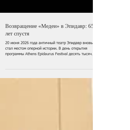
Возвращение «Медеи» в Эпидавр: 65
лет спустя
20 июня 2026 года античный театр Эпидавр вновь
стал местом оперной истории. В день открытия
программы Athens Epidaurus Festival десять тысяч
зрителей собрались под открытым небом, чтобы
стать свидетелями возвращения «Медеи» Луиджи
Керубини – спектакля, который 65 лет назад сделал
оперу в Греции событием мирового масштаба.
Именно здесь, в 1961 году, Мария Каллас создала
одну из своих легендарных сценических героинь в
постановке Алексиса Минотиса, с декорациями и
костюмами Янис