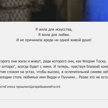
Я жила для искусства,
Я жила для любви.
И не причинила вреда ни одной живой душе!
торого они жили и живут, ради которого они, как Флория Тоска, 
алтарю", всегда будет с ними. И теперь, чувствуя близкий коне
этим словом на устах, чтобы высоко, в ослепительной синеве неб
елодии столь любимых ими Верди и Пуччини… Разве это не ест
ости
Голоса прошлого
Цагарейшвили
Puccini