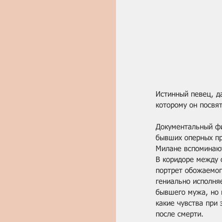
Истинный певец, да
которому он посвя
Документальный фи
бывших оперных пр
Милане вспоминают
В коридоре между 
портрет обожаемого
гениально исполня
бывшего мужа, но к
какие чувства при 
после смерти.​