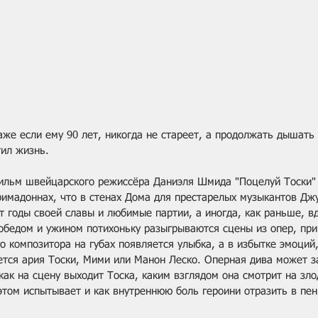
же если ему 90 лет, никогда не стареет, а продолжать дышать 
тил жизнь.
льм швейцарского режиссёра Даниэля Шмида "Поцелуй Тоски" 
имадоннах, что в стенах Дома для престарелых музыкантов Джу
 годы своей славы и любимые партии, а иногда, как раньше, в
обедом и ужином потихоньку разыгрываются сцены из опер, при 
 композитора на губах появляется улыбка, а в избытке эмоций,
ется ария Тоски, Мими или Манон Леско. Оперная дива может з
ак на сцену выходит Тоска, каким взглядом она смотрит на зло
этом испытывает и как внутреннюю боль героини отразить в пени