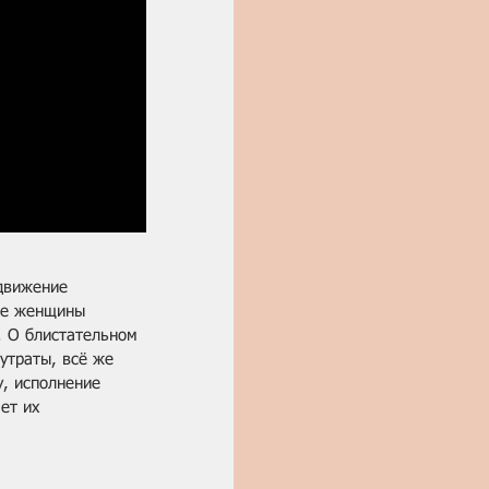
движение 
ые женщины 
. О блистательном 
утраты, всё же 
, исполнение 
ет их 