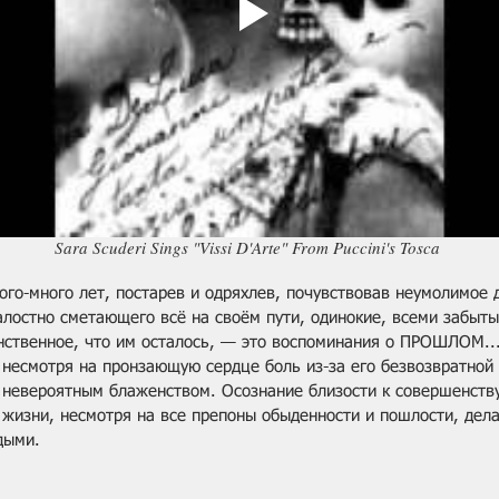
Sara Scuderi Sings "Vissi D'Arte" From Puccini's Tosca 
ного-много лет, постарев и одряхлев, почувствовав неумолимое 
алостно сметающего всё на своём пути, одинокие, всеми забыт
нственное, что им осталось, — это воспоминания о ПРОШЛОМ..
 несмотря на пронзающую сердце боль из-за его безвозвратной 
 невероятным блаженством. Осознание близости к совершенству
 жизни, несмотря на все препоны обыденности и пошлости, дела
дыми.