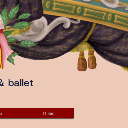
 ballet
о
О нас