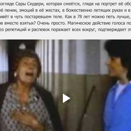
згляде Сары Скудери, которая смеётся, глядя на портрет её об
её пении, эмоций в её жестах, в божественно летящих руках и в
ивёт в чуть постаревшем теле. Как в 78 лет можно петь лучше
в вместе взятых? Очень просто. Магическое действие голоса п
ез репетиций и распевок поражает всех вокруг, подтверждает э