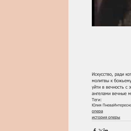
Искусство, ради ко
молитвы к божьему 
уйти в вечность с 
ангелами вечные м
Теги:
Юлия Пнева
Интересн
опера
история оперы