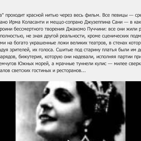
а" проходит красной нитью через весь фильм. Все певицы — сре
рано Ирма Коласанти и меццо-сопрано Джузеппина Сани — в как
роини бессмертного творения Джакомо Пуччини: все они жили р
полностью, не зная другой реальности, кроме сценических подм
ми на богато украшенные ложи великих театров, в стенах котор
адуя зрителей, их голоса. Сшитые под старину платья были им 
арядов, бижутерия, которую они надевали, исполняя партии при
емчугов Южных морей, а мрачные туннели кулис — милее свер
алов светских гостиных и ресторанов...