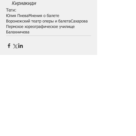
Кириакиди
Теги:
Юлия Пнева
Мнения о балете
Воронежский театр оперы и балета
Сахарова
Пермское хореографическое училище
Балахничева
Комментарии
Ваш комментарий...