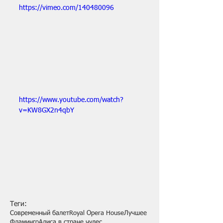
https://vimeo.com/140480096
https://www.youtube.com/watch?
v=KW8GX2n4qbY
Теги:
Современный балет
Royal Opera House
Лучшее
Фламинго
Алиса в стране чудес