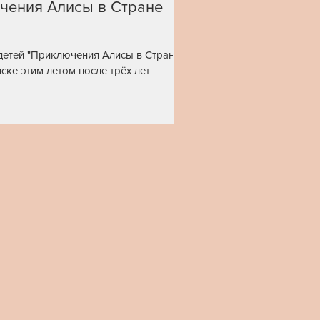
чения Алисы в Стране
детей "Приключения Алисы в Стране
ске этим летом после трёх лет