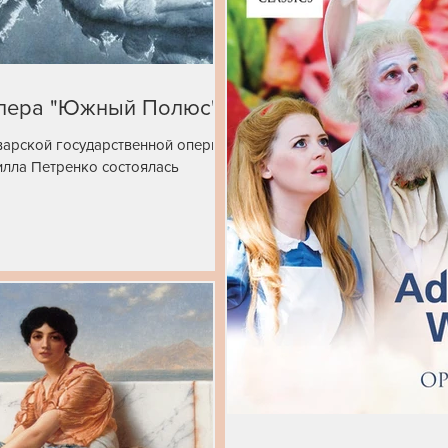
опера "Южный Полюс"
аварской государственной оперы
лла Петренко состоялась