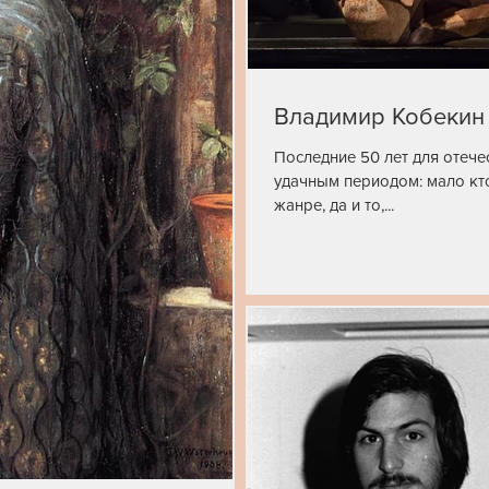
Владимир Кобекин
Последние 50 лет для отеч
удачным периодом: мало кт
жанре, да и то,...