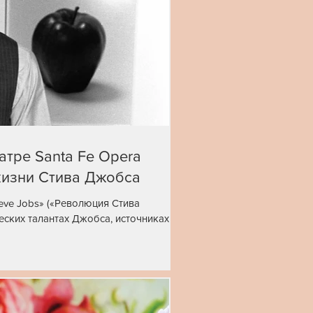
атре Santa Fe Operа
жизни Стива Джобса
Steve Jobs» («Революция Стива
еских талантах Джобса, источниках