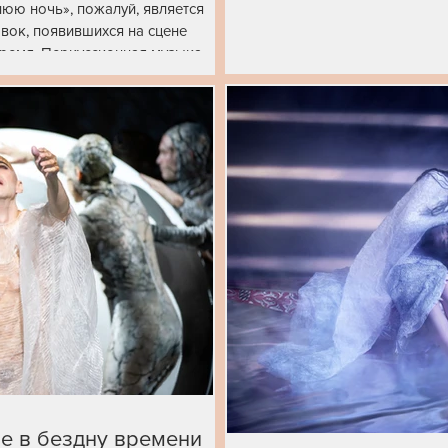
нюю ночь», пожалуй, является
вок, появившихся на сцене
е время. Перкуссионная музыка
астический язык Клуга словно
чности, когда подобные ритмы
ись его естественным
ие в бездну времени