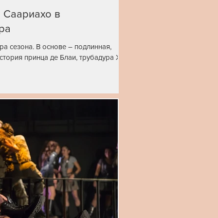
 Саариахо в
ра
а сезона. В основе – подлинная,
история принца де Блаи, трубадура XII