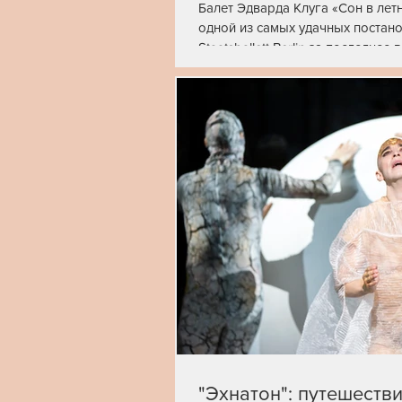
Балет Эдварда Клуга «Сон в лет
одной из самых удачных постано
Staatsballett Berlin за последне
композитора Милко Лазара и пл
переносят зрителя в эпоху анти
сопровождали танец и становил
продолжением.
"Эхнатон": путешеств