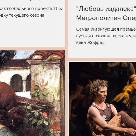
"Любовь издалека"
ках глобального проекта Theatre
вку текущего сезона
Метрополитен Опе
Самая интригующая премьер
пусть и похожая на сказку, 
века Жофре...