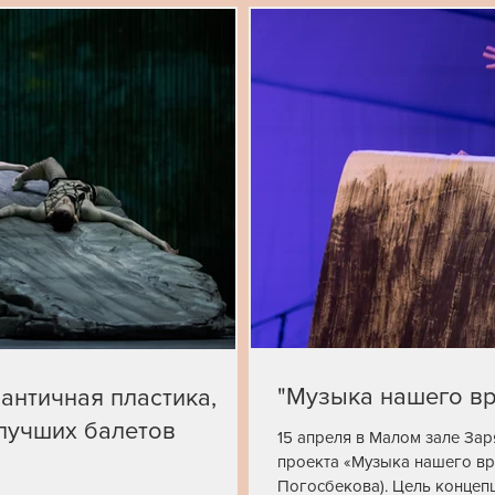
"Музыка нашего вр
 античная пластика,
 лучших балетов
15 апреля в Малом зале За
проекта «Музыка нашего вр
Погосбекова). Цель концеп