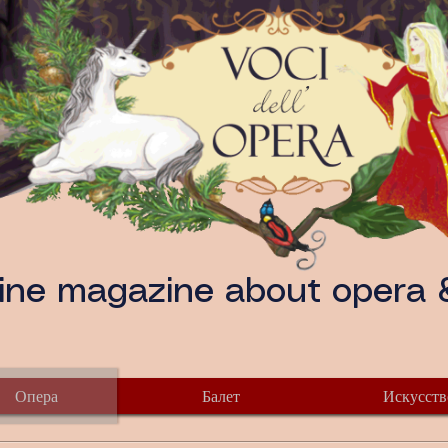
ine magazine about opera &
Опера
Балет
Искусств