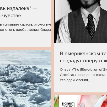
вь издалека" —
 чувстве
 усиливает страсть; отсутствие
ает огонь воображения. Опера
В американском те
создадут оперу о 
Опера «The (R)evolution of 
Джобса») поведает о технич
его вдохновения,...