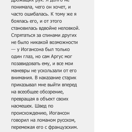
дрожащих рук. Я долго не 
понимала, чего он хочет, и 
часто ошибалась. К тому же я 
боялась его, и от этого 
становилась вдвойне неловкой. 
Спрятаться за спинами других 
не было никакой возможности 
— у Иогансона был только 
один глаз, но сам Аргус мог 
позавидовать ему, и все мои 
маневры не ускользали от его 
внимания. В наказание старик 
приказывал мне выйти вперед 
на всеобщее обозрение, 
превращая в объект своих 
насмешек. Швед по 
происхождению, Иогансон 
говорил на ломаном русском, 
перемежая его с французским. 