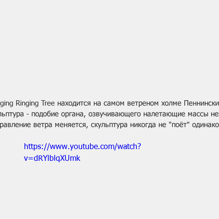
ing Ringing Tree находится на самом ветреном холме Пеннински
льптура - подобие органа, озвучивающего налетающие массы не
правление ветра меняется, скульптура никогда не "поёт" одинак
https://www.youtube.com/watch?
v=dRYlblqXUmk