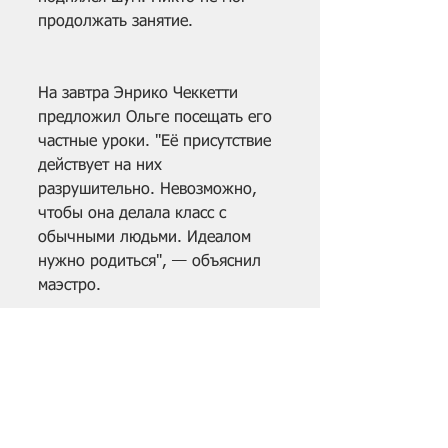
продолжать занятие.
На завтра Энрико Чеккетти 
предложил Ольге посещать его 
частные уроки. "Её присутствие 
действует на них 
разрушительно. Невозможно, 
чтобы она делала класс с 
обычными людьми. Идеалом 
нужно родиться", — объяснил 
маэстро.
Текст: Юлия Пнева, по 
материалам книги "The Sleeping 
Ballerina" by Anton Dolin
Теги:
Юлия Пнева
Балетные истории
Русские сезоны