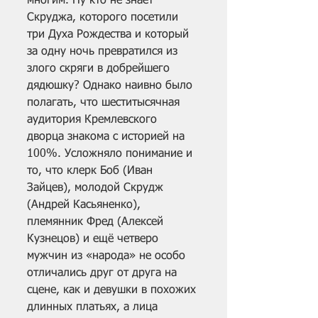
многим. Ну кто не знает 
Скруджа, которого посетили 
три Духа Рождества и который 
за одну ночь превратился из 
злого скряги в добрейшего 
дядюшку? Однако наивно было 
полагать, что шеститысячная 
аудитория Кремлевского 
дворца знакома с историей на 
100%. Усложняло понимание и 
то, что клерк Боб (Иван 
Зайцев), молодой Скрудж 
(Андрей Касьяненко), 
племянник Фред (Алексей 
Кузнецов) и ещё четверо 
мужчин из «народа» не особо 
отличались друг от друга на 
сцене, как и девушки в похожих 
длинных платьях, а лица 