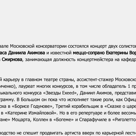
зале Московской консерватории состоялся концерт двух солисто
аса Даниила Акимова
 и известной 
меццо-сопрано Екатерины Во
а Смирнова
, занимающая должность концертмейстера на кафедр
 карьеру в главном театре страны, ассистент-стажер Московск
иченко), лауреат многих конкурсов, в том числе обладатель 1 п
зыкального конкурса «Звезды Exeed», Даниил Акимов, представ
грамму. В Большом он пока что исполняет такие роли, как Офи
ха в «Борисе Годунове», Третий корабельщик в «Сказке о царе
 в «Катерине Измайловой». Но в его репертуаре и более весом
ане» Моцарта, Коллен в «Богеме» и Спарафучиле в «Риголетто
водство не спешит продвигать артиста вверх по карьерной лест