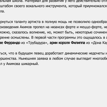
альная школа. Материал для развития у него действительно от
сштабом своего вокального инструмента, который приумножался
ла.
ернуться таланту артиста в полную мощь не позволило однообра
роизведения Акимов пропел на нюансах форте и меццо-форте, не
можно, сказалось волнение, но, может быть, некоторые сочинен
тренне осмыслены. В первой части программы это ощущалось в 
зе Феррандо
 из «Трубадура», 
арии короля Филиппа
 из «Дона Ка
ься, что в будущем певец доработает динамические недочеты и
ершенства. Нынешняя заявка в любом случае выглядит много
л у Акимова шикарный. 