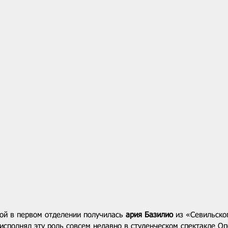
ой в первом отделении получилась 
ария Базилио
 из «Севильско
исполнял эту роль совсем недавно в студенческом спектакле Оп