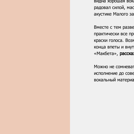
видна хорошая вок
радовал силой, ма
акустике Малого за
Вместе с тем разв
практически все п
краски голоса. Воз
конца впеты и вну
«Макбета», 
расска
Можно не сомневат
исполнение до сов
вокальный материа