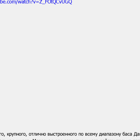
tube.com/watch?v=Z_FOtQCvUGQ
го, крупного, отлично выстроенного по всему диапазону баса Д