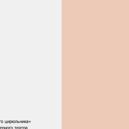
го цирюльника» 
ерного театра 