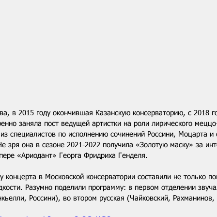
а, в 2015 году окончившая Казанскую консерваторию, с 2018 го
енно заняла пост ведущей артистки на роли лирического меццо-
из специалистов по исполнению сочинений Россини, Моцарта и 
Не зря она в сезоне 2021-2022 получила «Золотую маску» за ин
опере «Ариодант» Георга Фридриха Генделя.
ву концерта в Московской консерватории составили не только по
дкости. Разумно поделили программу: в первом отделении звуча
кьелли, Россини), во втором русская (Чайковский, Рахманинов,