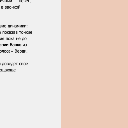
личный — певец 
 в звонкой 
зие динамики: 
 показав тонкие 
ия пока не до 
арии Банко
 из 
рлоса» Верди. 
 доведет свое 
обещающе — 