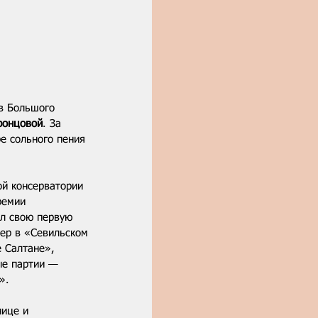
в Большого 
ронцовой
. За 
е сольного пения 
ой консерватории 
ремии 
ил свою первую 
цер в «Севильском 
 Салтане», 
ые партии — 
». 
нице и 