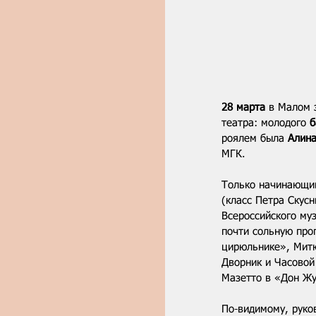
28 марта
 в Малом 
театра: молодого 
б
роялем была 
Алин
МГК.
Только начинающий
(класс Петра Скусн
Всероссийского му
почти сольную про
цирюльнике», Митю
Дворник и Часовой
Мазетто в «Дон Жу
По-видимому, руко