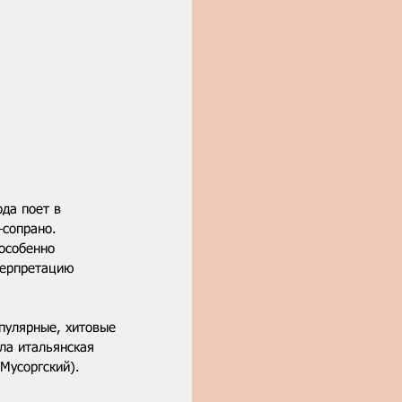
да поет в 
сопрано. 
особенно 
терпретацию 
пулярные, хитовые 
ла итальянская 
 Мусоргский).