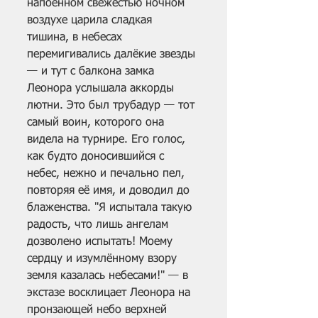
напоенном свежестью ночном 
воздухе царила сладкая 
тишина, в небесах 
перемигивались далёкие звезды 
— и тут с балкона замка 
Леонора услышала аккорды 
лютни. Это был трубадур — тот 
самый воин, которого она 
видела на турнире. Его голос, 
как будто доносившийся с 
небес, нежно и печально пел, 
повторяя её имя, и доводил до 
блаженства. "Я испытала такую 
радость, что лишь ангелам 
дозволено испытать! Моему 
сердцу и изумлённому взору 
земля казалась небесами!" — в 
экстазе восклицает Леонора на 
пронзающей небо верхней 