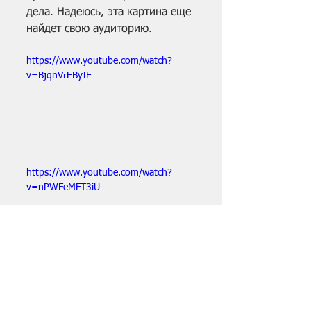
дела. Надеюсь, эта картина еще 
найдет свою аудиторию.
https://www.youtube.com/watch?
v=BjqnVrEByIE
https://www.youtube.com/watch?
v=nPWFeMFT3iU
Теги:
Мариинский театр
Мариинский
фильмы о балете