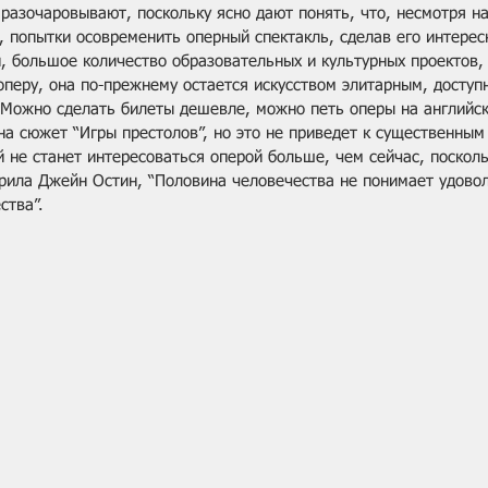
 разочаровывают, поскольку ясно дают понять, что, несмотря н
, попытки осовременить оперный спектакль, сделав его интерес
й, большое количество образовательных и культурных проектов,
оперу, она по-прежнему остается искусством элитарным, досту
 Можно сделать билеты дешевле, можно петь оперы на английск
на сюжет “Игры престолов”, но это не приведет к существенным
 не станет интересоваться оперой больше, чем сейчас, посколь
орила Джейн Остин, “Половина человечества не понимает удовол
ства”.