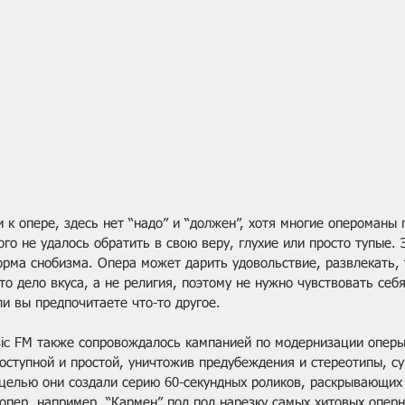
 к опере, здесь нет “надо” и “должен”, хотя многие опероманы
кого не удалось обратить в свою веру, глухие или просто тупые. 
рма снобизма. Опера может дарить удовольствие, развлекать, 
то дело вкуса, а не религия, поэтому не нужно чувствовать себ
и вы предпочитаете что-то другое.
sic FM также сопровождалось кампанией по модернизации оперы
доступной и простой, уничтожив предубеждения и стереотипы, 
й целью они создали серию 60-секундных роликов, раскрывающих
опер, например, “Кармен” под под нарезку самых хитовых оперн