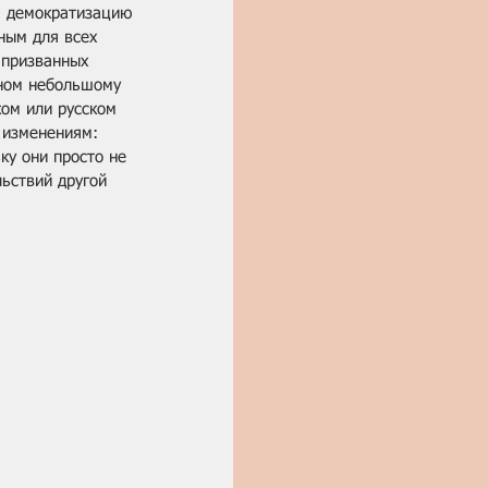
а демократизацию 
ным для всех 
 призванных 
пном небольшому 
ом или русском 
 изменениям: 
ку они просто не 
ьствий другой 