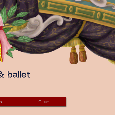
 ballet
о
О нас