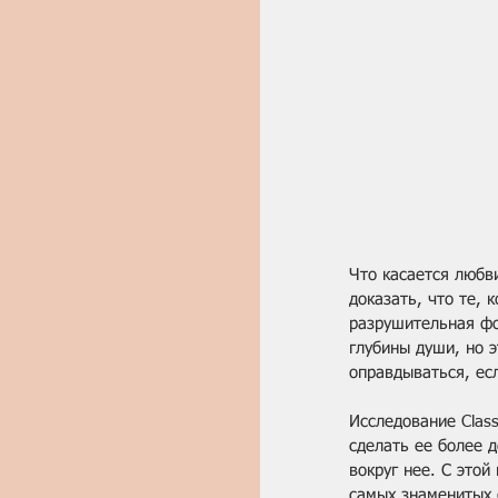
Что касается любви
доказать, что те, 
разрушительная фо
глубины души, но э
оправдываться, есл
Исследование Clas
сделать ее более 
вокруг нее. С это
самых знаменитых 