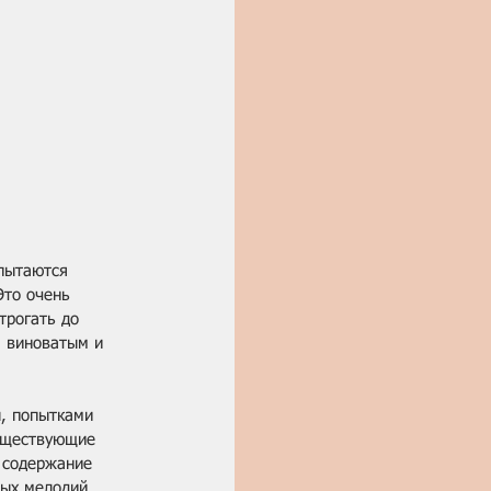
 пытаются 
Это очень 
трогать до 
я виноватым и 
, попытками 
существующие 
 содержание 
ых мелодий. 