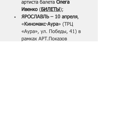
артиста балета 
Олега 
Ивенко
 (
БИЛЕТЫ
);
ЯРОСЛАВЛЬ – 10 апреля
, 
«
Киномакс-Аура
» (ТРЦ 
«Аура», ул. Победы, 41) в 
рамках АРТ.Показов 
(
БИЛЕТЫ
);
САНКТ-ПЕТЕРБУРГ – 10 
апреля, 19:30, «Великан 
Парк» 
(парк 
Александровский, 4/3) – 
специальный показ и 
обсуждение с участием 
эксперта, ведущего 
еженедельного 
тележурнала о 
кинематографе «Окно в 
кино» 
Андрея 
Смирнова
 (
БИЛЕТЫ
).