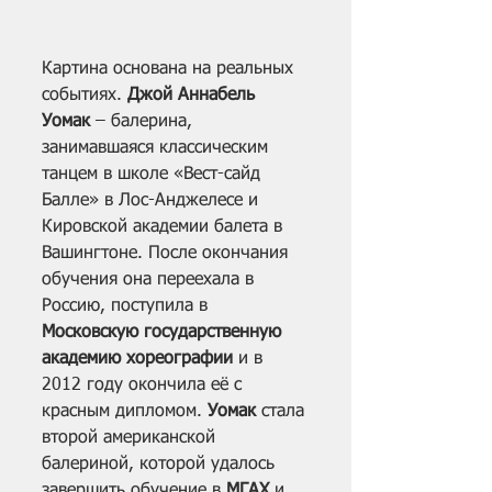
Картина основана на реальных 
событиях. 
Джой Аннабель 
Уомак 
– балерина, 
занимавшаяся классическим 
танцем в школе «Вест-сайд 
Балле» в Лос-Анджелесе и 
Кировской академии балета в 
Вашингтоне. После окончания 
обучения она переехала в 
Россию, поступила в 
Московскую государственную 
академию хореографии
 и в 
2012 году окончила её с 
красным дипломом. 
Уомак
 стала 
второй американской 
балериной, которой удалось 
завершить обучение в 
МГАХ
 и 