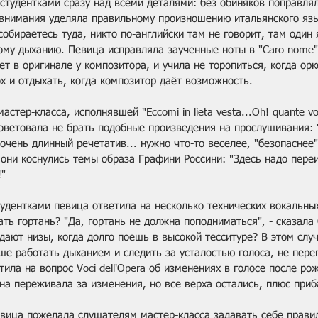
 студентками сразу над всеми деталями: без обиняков поправля
 внимания уделяла правильному произношению итальянского язы
собираетесь туда, никто по-английски там не говорит, там один 
ому дыханию. Певица исправляла заученные ноты в "Caro nome"
ет в оригинале у композитора, и учила не торопиться, когда орк
х и отдыхать, когда композитор даёт возможность. 
астер-класса, исполнявшей "Eccomi in lieta vesta...Oh! quante vo
оветовала не брать подобные произведения на прослушивания: 
 очень длинный речетатив... нужно что-то веселее, "безопаснее"
 они коснулись темы образа Графини Россини: "Здесь надо пере
!"
тудентками певица ответила на несколько технических вокальны
ть гортань? "Да, гортань не должна поподниматься", - сказала 
дают низы, когда долго поешь в высокой тесситуре? В этом слу
е работать дыханием и следить за усталостью голоса, не перег
ила на вопрос Voci dell'Opera об изменениях в голосе после ро
на переживала за изменения, но все верха остались, плюс приб
евица пожелала слушателям мастер-класса задавать себе прави