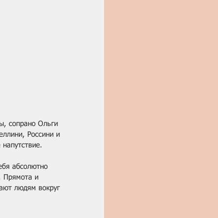
ы, сопрано Ольги 
еллини, Россини и 
 напутствие.
ебя абсолютно 
. Прямота и 
дают людям вокруг 