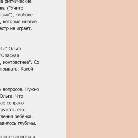
ла ритмические 
ка ("Учите 
язык"), свободе 
, которые многие 
естр не играет, 
lte" Ольга 
"Опасная 
, контрастнее". Со 
игрывать. Какой 
х вопросов. Нужно 
Ольга. Что 
чае сопрано 
ружать его. 
ждения ребёнка. 
авилось глубины.  
льные вопросы и 