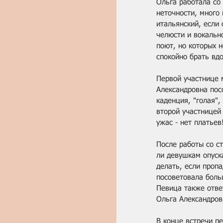
Ольга работала со
неточности, много
итальянский, если 
челюсти и вокальн
поют, но которых н
спокойно брать вдо
Первой участнице м
Александровна пос
каденция, "голая",
второй участницей
ужас - нет платьев
После работы со с
ли девушкам опуска
делать, если пропа
посоветовала больш
Певица также ответ
Ольга Александров
В конце встречи п