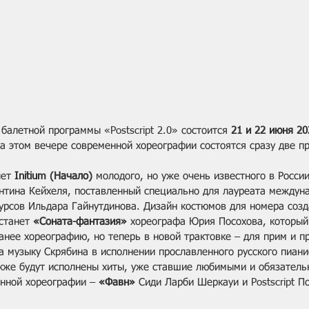
алетной программы «Postscript 2.0» состоится 
21 и 22 июня 20
а этом вечере современной хореографии состоятся сразу две п
ет 
Initium (Начало)
 молодого, но уже очень известного в Росси
нтина Кейхеля, поставленный специально для лауреата междун
урсов Ильдара Гайнутдинова. Дизайн костюмов для номера созд
станет 
«Соната-фантазия»
 хореографа Юрия Посохова, который
анее хореографию, но теперь в новой трактовке – для прим и п
а музыку Скрябина в исполнении прославленного русского пиани
кже будут исполнены хиты, уже ставшие любимыми и обязатель
нной хореографии – 
«Фавн»
 Сиди Ларби Шеркауи и Postscript П