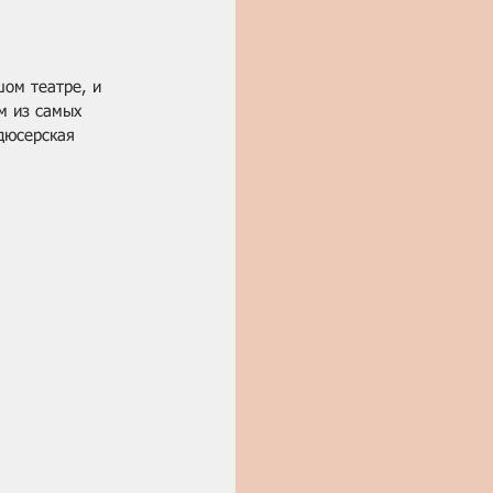
шом театре, и 
м из самых 
дюсерская 