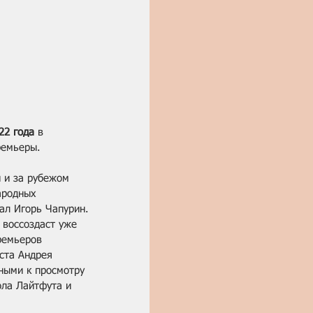
22 года
 в 
ремьеры. 
и и за рубежом 
ародных 
ал Игорь Чапурин. 
 воссоздаст уже 
ремьеров 
ста Андрея 
ными к просмотру 
ола Лайтфута и 