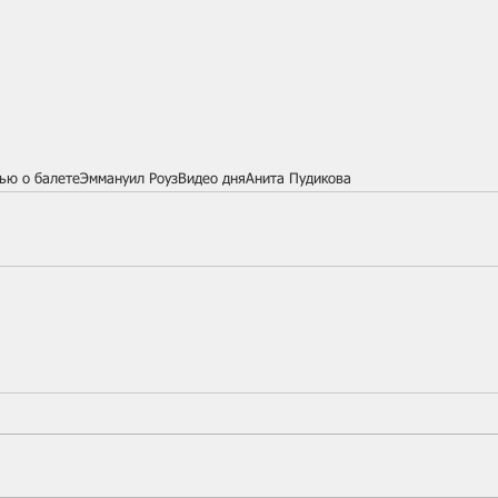
ью о балете
Эммануил Роуз
Видео дня
Анита Пудикова