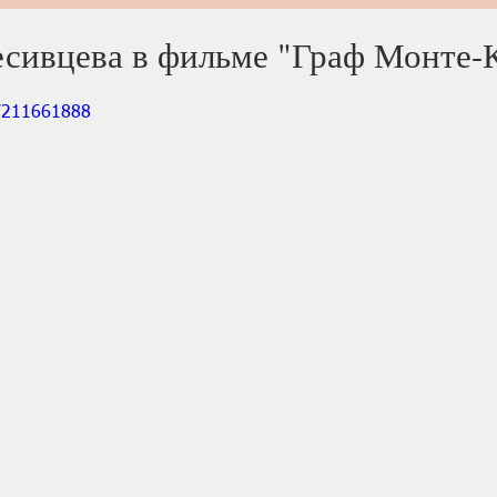
есивцева в фильме "Граф Монте-
m/211661888