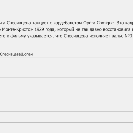
ьга Спесивцева танцует с кордебалетом Opéra-Comique. Это кад
 Монте-Кристо» 1929 года, который не так давно восстановила 
клете к фильму указывается, что Спесивцева исполняет вальс №
Спесивцева
Шопен