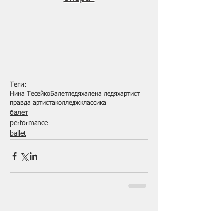
Теги:
Нина Тесейко
Балет
ледях
алена ледях
артист
правда артиста
колледж
классика
балет
performance
ballet
Комментарии