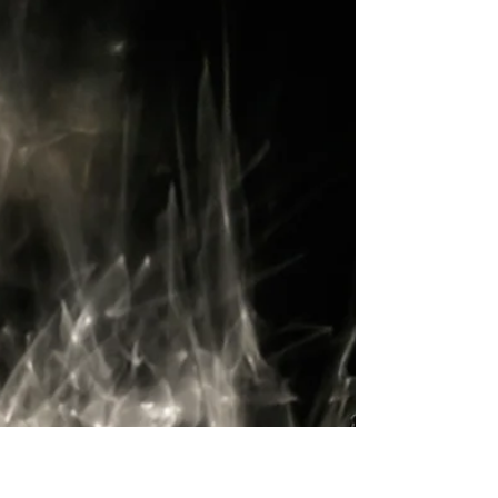
В Берлине прошла премьера нового
техно-балета
Их первый масштабный проект, "A Techno Ballet
Odyssey", стал отражением уникального культурного
духа Берлина – мировой столицы техно-музыки,