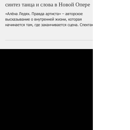
«Правда артиста» Алёны Ледях —
синтез танца и слова в Новой Опере
«Алёна Ледях. Правда артиста» – авторское
высказывание о внутренней жизни, которая
начинается там, где заканчивается сцена. Спектакль
поднимет один из самых болезненных вопросов
каждого артиста: кто ты на самом деле?