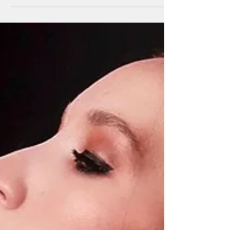
модель) в преддверии спектакля «Две Анны»,
который прошел 30 марта в Малом театре в Москве.
Последняя встреча редакции Voci’dell Opera с
Ильдаром была 4 года назад, в канун премьеры
балета «Фавн». Что произошло за это время и какие
планы на будущее у Ильдара – читайте в нашем
материале. Ильдар, мы с вами уже встречались
несколько лет назад — тогда вы были заняты в
премьере балета «Фавн»