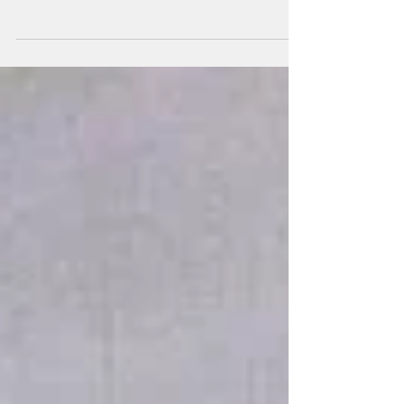
лет снова обратился к комедии Жана-Батиста
Мольера «Дон Жуан, или Каменный пир» (перевод
Вл