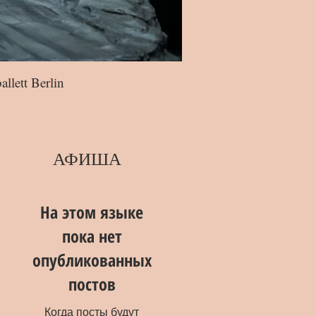
lett Berlin
Аня Павлова: «Носталь
АФИША
На этом языке
пока нет
опубликованных
постов
Когда посты будут