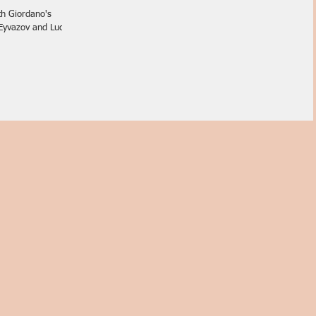
th Giordano's
 Eyvazov and Luca