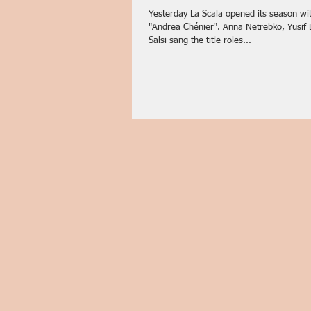
Yesterday La Scala opened its season wi
"Andrea Chénier". Anna Netrebko, Yusif
Salsi sang the title roles...