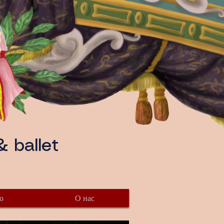
 ballet
о
О нас