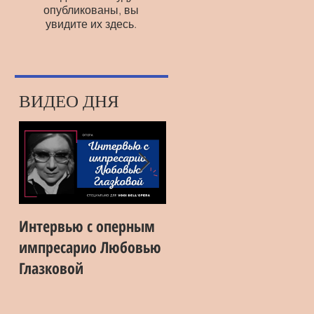
опубликованы, вы
увидите их здесь.
ВИДЕО ДНЯ
Интервью с оперным
Екатерина Первушина:
импресарио Любовью
"Я даже боюсь
Глазковой
представить, что
будет после
карантина"