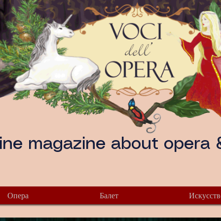
ine magazine about opera &
Опера
Балет
Искусств