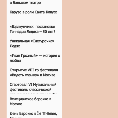
в Большом театре
Карузо в роли Санта-Клауса
«Щелкунчик»: постановке
Геннадия Ледяха – 50 лет!
Уникальная «Снегурочка»
Ледях
«Иван Грозный» — история о
любви
Открытие VIII-го фестиваля
«Видеть музыку» в Москве
Стартовал VI Музыкальный
фестиваль классической
музыки под открытым небом
Венецианское барокко в
«Лето. Музыка. Музей»
Москве
День Барокко в Île Thélème,