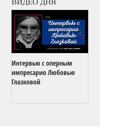
ВИДЕО ДНЯ
Интервью с оперным
Екатерина Первуш
импресарио Любовью
даже боюсь предс
Глазковой
что будет после
карантина"