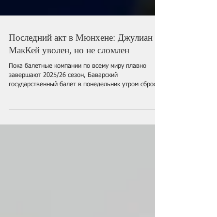
Последний акт в Мюнхене: Джулиан
МакКей уволен, но не сломлен
Пока балетные компании по всему миру плавно
завершают 2025/26 сезон, Баварский
государственный балет в понедельник утром сбросил
на балетоманов настоящую информационную бомбу.
13 июля театр в своем официальном Instagram
опубликовал пост со следующим текстом: "Джулиан
МакКей и Баварский государственный балет
прекращают сотрудничество в одностороннем
порядке, с немедленным вступлением в силу.
Премьер покидает мюнхенскую труппу сегодня, 13
июля 2026 года. Благодарим господина М