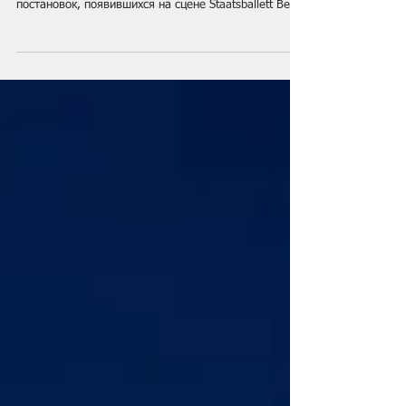
Балет Эдварда Клуга «Сон в летнюю ночь»,
пожалуй, является одной из самых удачных
постановок, появившихся на сцене Staatsballett Berlin
за последнее время. Перкуссионная музыка
композитора Милко Лазара и пластический язык
Клуга словно переносят зрителя в эпоху античности,
когда подобные ритмы сопровождали танец и
становились его естественным продолжением.